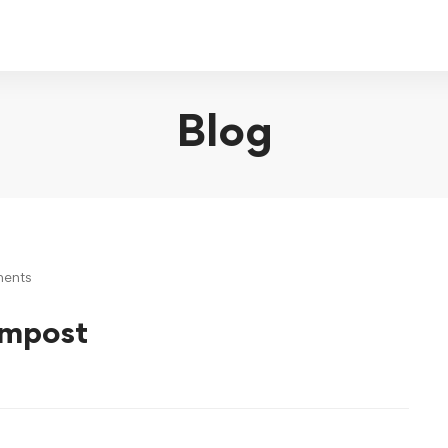
Blog
ents
ompost